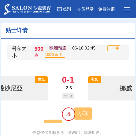
签到
会员
登录
免费
注册
贴士详情
歐洲預選
06-10 02:45
科尔大
500
不中
|
100%返还
点
小
0-1
主队
客队
愛沙尼亞
挪威
-2.5
大小球
小球
胜
小球
信息仅供竞彩参考，请勿用于非法用途。